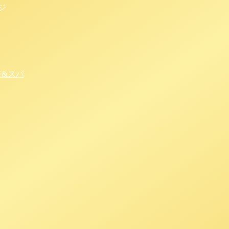
ジ
ジ&スパ