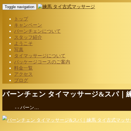
Toggle navigation
トップ
キャンペーン
バーンチェンについて
スタッフ紹介
ようこそ
写真
タイマッサージについて
パッケージコースのご案内
料金一覧
アクセス
ブログ
バーンチェン タイマッサージ&スパ｜
Home
-
-
バーン…