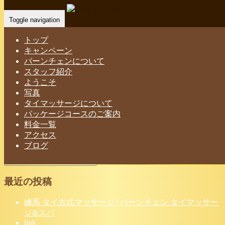
バーンチェン タイマッサージ&スパ｜
Toggle navigation
練馬 タイ古式マッサージ
トップ
キャンペーン
Home
-
-
バーン…
バーンチェンについて
スタッフ紹介
ようこそ
写真
タイマッサージについて
パッケージコースのご案内
バーンチェン タイマッサージ&スパ｜練馬 タイ古式マッサ
料金一覧
アクセス
ージ
ブログ
最近の投稿
練馬 タイ古式マッサージ | バーンチェン タイマッサー
ジ&スパ
link