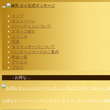
Toggle
navigation
トップ
キャンペーン
バーンチェンについて
スタッフ紹介
ようこそ
写真
タイマッサージについて
パッケージコースのご案内
料金一覧
アクセス
ブログ
Home
-
お得な…
お得なキャンペーンバーンチェン タイマッサージ&スパ｜練